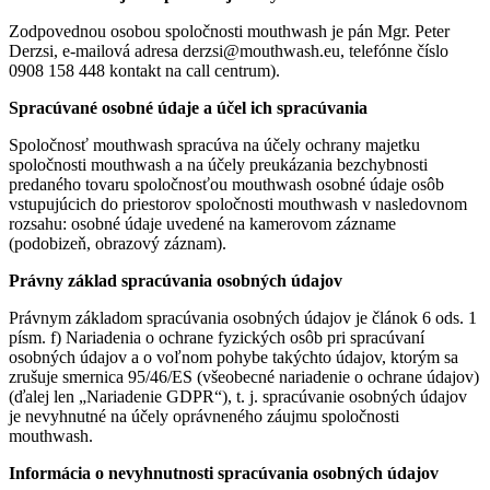
Zodpovednou osobou spoločnosti mouthwash je pán Mgr. Peter
Derzsi, e-mailová adresa derzsi@mouthwash.eu, telefónne číslo
0908 158 448 kontakt na call centrum).
Spracúvané osobné údaje a účel ich spracúvania
Spoločnosť mouthwash spracúva na účely ochrany majetku
spoločnosti mouthwash a na účely preukázania bezchybnosti
predaného tovaru spoločnosťou mouthwash osobné údaje osôb
vstupujúcich do priestorov spoločnosti mouthwash v nasledovnom
rozsahu: osobné údaje uvedené na kamerovom zázname
(podobizeň, obrazový záznam).
Právny základ spracúvania osobných údajov
Právnym základom spracúvania osobných údajov je článok 6 ods. 1
písm. f) Nariadenia o ochrane fyzických osôb pri spracúvaní
osobných údajov a o voľnom pohybe takýchto údajov, ktorým sa
zrušuje smernica 95/46/ES (všeobecné nariadenie o ochrane údajov)
(ďalej len „Nariadenie GDPR“), t. j. spracúvanie osobných údajov
je nevyhnutné na účely oprávneného záujmu spoločnosti
mouthwash.
Informácia o nevyhnutnosti spracúvania osobných údajov