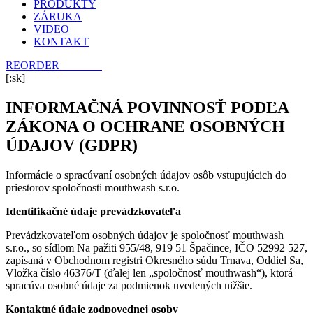
PRODUKTY
ZÁRUKA
VIDEO
KONTAKT
REORDER
E-SHOP
[:sk]
INFORMAČNÁ POVINNOSŤ PODĽA
ZÁKONA O OCHRANE OSOBNÝCH
ÚDAJOV (GDPR)
Informácie o spracúvaní osobných údajov osôb vstupujúcich do
priestorov spoločnosti mouthwash s.r.o.
Identifikačné údaje prevádzkovateľa
Prevádzkovateľom osobných údajov je spoločnosť mouthwash
s.r.o., so sídlom Na pažiti 955/48, 919 51 Špačince, IČO 52992 527,
zapísaná v Obchodnom registri Okresného súdu Trnava, Oddiel Sa,
Vložka číslo 46376/T (ďalej len „spoločnosť mouthwash“), ktorá
spracúva osobné údaje za podmienok uvedených nižšie.
Kontaktné údaje zodpovednej osoby