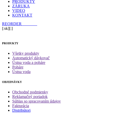
PRODUKTY
ZÁRUKA
VIDEO
KONTAKT
REORDER
E-SHOP
[:sk][:]
PRODUKTY
Všetky produkty
Automatický dávkovač
Ústna voda a poháre
Poháre
Ústna voda
OBJEDNÁVKY
Obchodné podmienky
Reklamačný poriadok
Súhlas so spracovaním údajov
Fakturácia
Distribútori