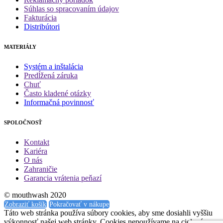
Súhlas so spracovaním údajov
Fakturácia
Distribútori
MATERIÁLY
Systém a inštalácia
Predĺžená záruka
Chuť
Často kladené otázky
Informačná povinnosť
SPOLOČNOSŤ
Kontakt
Kariéra
O nás
Zahraničie
Garancia vrátenia peňazí
© mouthwash 2020
Zobraziť košík
Pokračovať v nákupe
Táto web stránka používa súbory cookies, aby sme dosiahli vyššiu
výkonnosť našej web stránky. Cookies nepoužívame na cielené