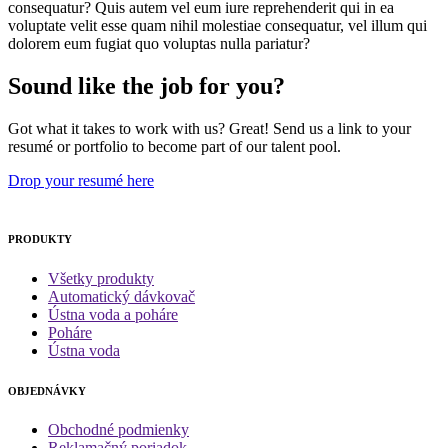
consequatur? Quis autem vel eum iure reprehenderit qui in ea
voluptate velit esse quam nihil molestiae consequatur, vel illum qui
dolorem eum fugiat quo voluptas nulla pariatur?
Sound like the job for you?
Got what it takes to work with us? Great! Send us a link to your
resumé or portfolio to become part of our talent pool.
Drop your resumé here
PRODUKTY
Všetky produkty
Automatický dávkovač
Ústna voda a poháre
Poháre
Ústna voda
OBJEDNÁVKY
Obchodné podmienky
Reklamačný poriadok