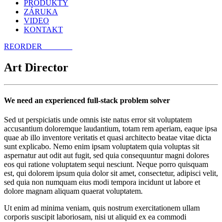
PRODUKTY
ZÁRUKA
VIDEO
KONTAKT
REORDER
E-SHOP
Art Director
We need an experienced full-stack problem solver
Sed ut perspiciatis unde omnis iste natus error sit voluptatem
accusantium doloremque laudantium, totam rem aperiam, eaque ipsa
quae ab illo inventore veritatis et quasi architecto beatae vitae dicta
sunt explicabo. Nemo enim ipsam voluptatem quia voluptas sit
aspernatur aut odit aut fugit, sed quia consequuntur magni dolores
eos qui ratione voluptatem sequi nesciunt. Neque porro quisquam
est, qui dolorem ipsum quia dolor sit amet, consectetur, adipisci velit,
sed quia non numquam eius modi tempora incidunt ut labore et
dolore magnam aliquam quaerat voluptatem.
Ut enim ad minima veniam, quis nostrum exercitationem ullam
corporis suscipit laboriosam, nisi ut aliquid ex ea commodi