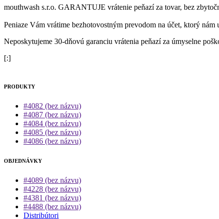
mouthwash s.r.o. GARANTUJE vrátenie peňazí za tovar, bez zbytočné
Peniaze Vám vrátime bezhotovostným prevodom na účet, ktorý nám u
Neposkytujeme 30-dňovú garanciu vrátenia peňazí za úmyselne poško
[:]
PRODUKTY
#4082 (bez názvu)
#4087 (bez názvu)
#4084 (bez názvu)
#4085 (bez názvu)
#4086 (bez názvu)
OBJEDNÁVKY
#4089 (bez názvu)
#4228 (bez názvu)
#4381 (bez názvu)
#4488 (bez názvu)
Distribútori