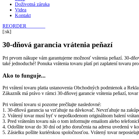
Doživotná záruka
Videa
Kontakt
REORDER
E-SHOP
[:sk]
30-dňová garancia vrátenia peňazí
Pri prvom nákupe vám garantujeme možnosť vrátenia peňazí.
30-dňov
také jednoduché! Ponuka vrátenia tovaru platí pri zaplatení tovaru p
Ako to funguje...
Pri vrátení tovaru platia ustanovenia Obchodných podmienok a Rekl
Zákazník má právo v rámci 30-dňovej garancie vrátenia peňazí, tovar 
Pri vrátení tovaru si pozorne prečítajte nasledovné:
1. 30-dňová garancia sa vzťahuje na dávkovač. Nevzťahuje
na
zakúpe
2. Vrátený tovar musí byť v nepoškodenom originálnom balen
3. Pred vrátením tovaru nás o tom informujte emailom aleb
4. Odošlite tovar do 30 dní od jeho doručenia na adresu uvedenú v ko
5. Zásielku pošlite kuriérskou spoločnosťou. Vrátený tovar neposielaj