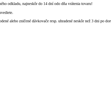
ho odkladu, najneskôr do 14 dní odo dňa vrátenia tovaru!
vediete.
dené alebo zničené dávkovače resp. uhradené neskôr než 3 dni po doru