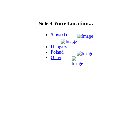
Select Your Location...
Slovakia
Hungary
Poland
Other