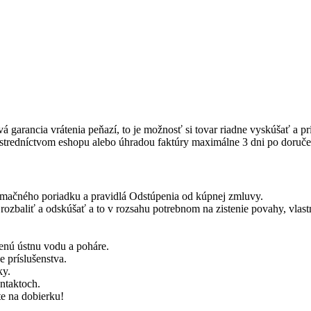
á garancia vrátenia peňazí, to je možnosť si tovar riadne vyskúšať a p
rostredníctvom eshopu alebo úhradou faktúry maximálne 3 dni po doruče
amačného poriadku a pravidlá Odstúpenia od kúpnej zmluvy.
rozbaliť a odskúšať a to v rozsahu potrebnom na zistenie povahy, vlast
nú ústnu vodu a poháre.
í vrátane príslušenstva.
o telefonicky.
ntaktoch.
te na dobierku!